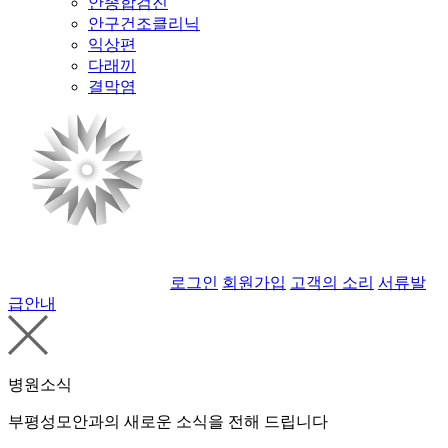
안종합검진
안구건조클리닉
익상편
다래끼
결막염
로그인
회원가입
고객의 소리
서류발
급안내
병원소식
부평성모안과의 새로운 소식을 전해 드립니다