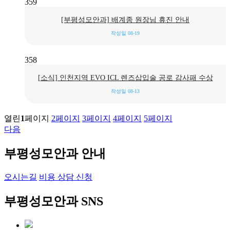
359
[부평성모안과] 배계종 원장님 휴진 안내
작성일
08-19
358
[소식] 인천지역 EVO ICL 렌즈삽입술 공로 감사패 수상
작성일
08-13
열린
1
페이지
2
페이지
3
페이지
4
페이지
5
페이지
다음
부평성모안과 안내
오시는길
비용 상담 신청
부평성모안과 SNS