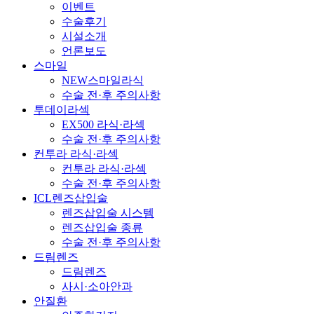
이벤트
수술후기
시설소개
언론보도
스마일
NEW스마일라식
수술 전·후 주의사항
투데이라섹
EX500 라식·라섹
수술 전·후 주의사항
컨투라 라식·라섹
컨투라 라식·라섹
수술 전·후 주의사항
ICL렌즈삽입술
렌즈삽입술 시스템
렌즈삽입술 종류
수술 전·후 주의사항
드림렌즈
드림렌즈
사시·소아안과
안질환