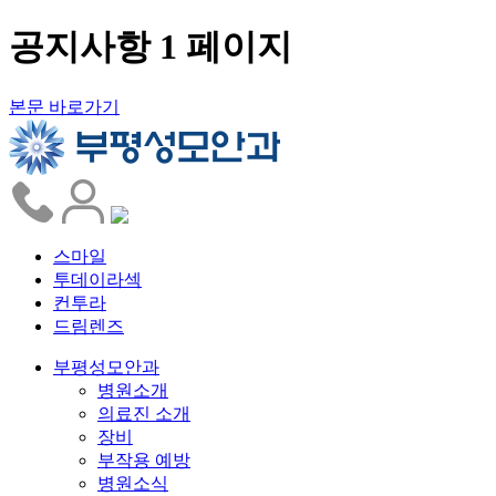
공지사항 1 페이지
본문 바로가기
스마일
투데이라섹
컨투라
드림렌즈
부평성모안과
병원소개
의료진 소개
장비
부작용 예방
병원소식