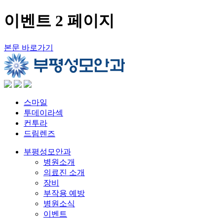
이벤트 2 페이지
본문 바로가기
스마일
투데이라섹
컨투라
드림렌즈
부평성모안과
병원소개
의료진 소개
장비
부작용 예방
병원소식
이벤트