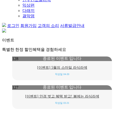
익상편
다래끼
결막염
로그인
회원가입
고객의 소리
서류발급안내
이벤트
특별한 한정 할인혜택을 경험하세요
종료된 이벤트 입니다
128
[이벤트] 5월의 스마일 라식라섹
작성일
04-30
종료된 이벤트 입니다
127
[이벤트] 안경 벗고 혜택 받고! 봄에는 라식라섹
작성일
03-31