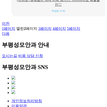
[이벤트] 금쪽같은 자녀 시력 챙기기! 마이사이트 특별할
인♡
작성일
11-30
이전
1
페이지
열린
2
페이지
3
페이지
4
페이지
5
페이지
다음
부평성모안과 안내
오시는길
비용 상담 신청
부평성모안과 SNS
개인정보처리방침
이용약관