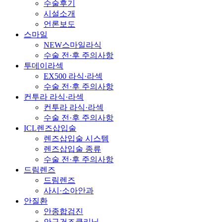
수술후기
시설소개
언론보도
스마일
NEW스마일라식
수술 전·후 주의사항
투데이라섹
EX500 라식·라섹
수술 전·후 주의사항
컨투라 라식·라섹
컨투라 라식·라섹
수술 전·후 주의사항
ICL렌즈삽입술
렌즈삽입술 시스템
렌즈삽입술 종류
수술 전·후 주의사항
드림렌즈
드림렌즈
사시·소아안과
안질환
안종합검진
안구건조클리닉